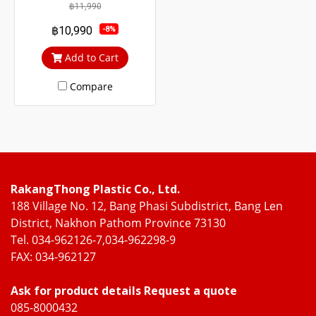
sun and UV protection. with
฿11,990
protection from outside
฿10,990
-8%
noise Middle braces
prevent theft up to 100%
Add to Cart
Compare
RakangThong Plastic Co., Ltd.
188 Village No. 12, Bang Phasi Subdistrict, Bang Len
District, Nakhon Pathom Province 73130
Tel. 034-962126-7,034-962298-9
FAX: 034-962127
Ask for product details Request a quote
085-8000432