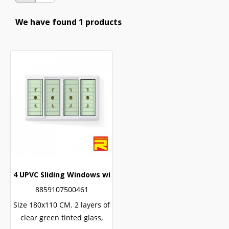
We have found 1 products
4 UPVC Sliding Windows with Wrought Iron + 2 Layers of G
8859107500461
Size 180x110 CM. 2 layers of
clear green tinted glass,