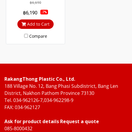
wrought 304 stainless steel.
฿6,690
Strong and durable.
฿6,190
-7%
Guaranteed not to rust
throughout the lifetime.
Add to Cart
Clear green glass cuts out
Compare
heat and UV rays.
RakangThong Plastic Co., Ltd.
188 Village No. 12, Bang Phasi Subdistrict, Bang Len
District, Nakhon Pathom Province 73130
Tel. 034-962126-7,034-962298-9
FAX: 034-962127
Ask for product details Request a quote
085-8000432