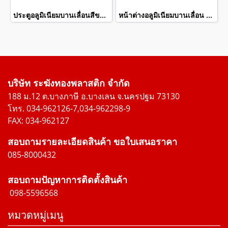
ประตูอลูมิเนียมบานเลื่อนสีขาวสแตนเลสดัด winking
หน้าต่างอลูมิเนียมบานเลื่อน 2 ช่อง พร้อมเหล็กดัดลายใบไม้และมุ้งลวด สีดำ WINKING
บริษัท ระฆังทองพลาสติก จำกัด
188 ม.12 ต.บางภาษี อ.บางเลน จ.นครปฐม 73130
โทร. 034-962126-7,034-962298-9
FAX: 034-962127
สอบถามรายละเอียดสินค้า ขอใบเสนอราคา
085-8000432
สอบถามปัญหาการติดตั้งสินค้า
098-5596568
หมวดหมู่เมนู