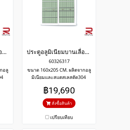
ประตูอลูมิเนียมบานเลื่อนสีดำสแตนเลสดัด winking
ประตูอลูมิเนียมบานเลื่อนสีขาวสแตนเลสดัด winking
60326317
กอลู
ขนาด 160x205 CM. ผลิตจากอลู
04
มิเนียมและสแตสเลสดัด304
ไม่
แข็งแรงทนทาน รับประกันไม่
฿19,690
งาน
เกิดสนิมตลอดอายุการใช้งาน
กัน
กระจกสีเขียวใสตัดแสงป้องกัน
สั่งซื้อสินค้า
ความร้อนและรังสียูวี
เปรียบเทียบ