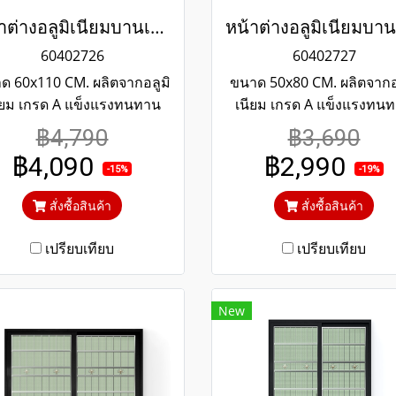
หน้าต่างอลูมิเนียมบานเปิด พร้อมเหล็กดัดลายใบไม้และมุ้งลวด สีดำ WINKING
60402726
60402727
ด 60x110 CM. ผลิตจากอลูมิ
ขนาด 50x80 CM. ผลิตจากอ
ียม เกรด A แข็งแรงทนทาน
เนียม เกรด A แข็งแรงทน
ประกันไม่เกิดสนิมตลอดอายุ
รับประกันไม่เกิดสนิมตลอด
฿4,790
฿3,690
รใช้งาน กระจกสีเขียวใสตัด
การใช้งาน กระจกสีเขียวใส
฿4,090
฿2,990
ง ป้องกันความร้อนและรังสี
แสง ป้องกันความร้อนและรั
-15%
-19%
UV
UV
สั่งซื้อสินค้า
สั่งซื้อสินค้า
เปรียบเทียบ
เปรียบเทียบ
New