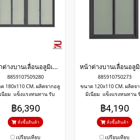
หน้าต่างบานเลื่อนอลูมิเนียมสีเทาซาฮาร่า
8859107509280
885910750273
ด 180x110 CM. ผลิตจากอลู
ขนาด 120x110 CM. ผลิตจา
ิเนียม แข็งแรงทนทาน รับ
มิเนียม แข็งแรงทนทาน ร
กันไม่เกิดสนิมตลอดอายุการ
ประกันไม่เกิดสนิมตลอดอาย
฿6,390
฿4,190
้งาน กระจกสีเขียวใสตัดแสง
ใช้งาน กระจกสีเขียวใสตัด
องกันความร้อนและรังสียูวี
ป้องกันความร้อนและรังสีย
สั่งซื้อสินค้า
สั่งซื้อสินค้า
เปรียบเทียบ
เปรียบเทียบ