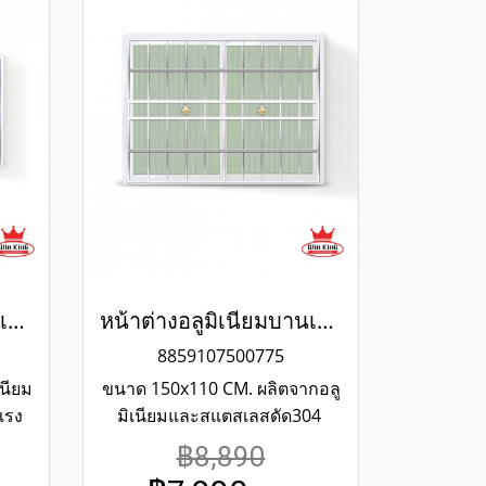
หน้าต่างอลูมิเนียมบานเลื่อนสีขาวสแตนเลสดัด winking
หน้าต่างอลูมิเนียมบานเลื่อนสีขาวสแตนเลสดัด winking
8859107500775
นียม
ขนาด 150x110 CM. ผลิตจากอลู
แรง
มิเนียมและสแตสเลสดัด304
นิม
แข็งแรงทนทาน รับประกันไม่
฿8,890
กสี
เกิดสนิมตลอดอายุการใช้งาน