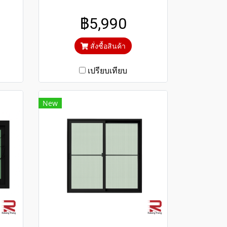
ตัด
การใช้งาน กระจกสีเขียวใสตัด
฿5,990
งสี
แสง ป้องกันความร้อนและรังสี
UV
สั่งซื้อสินค้า
เปรียบเทียบ
New