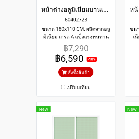
หน้าต่างอลูมิเนียมบานเลื่อน 4 ช่อง พร้อมเหล็กดัดลายใบไม้และมุ้งลวด สีดำ WINKING
60402723
ขนาด 180x110 CM. ผลิตจากอลู
ขนา
มิเนียม เกรด A แข็งแรงทนทาน
เน
รับประกันไม่เกิดสนิมตลอดอายุ
รับ
฿7,290
การใช้งาน กระจกสีเขียวใสตัด
กา
฿6,590
แสง ป้องกันความร้อนและรังสี
แส
-10%
UV
สั่งซื้อสินค้า
เปรียบเทียบ
New
New