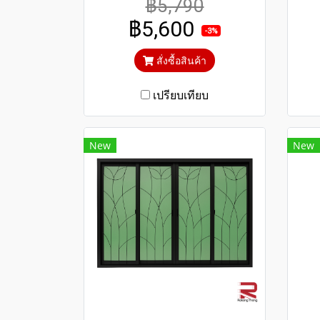
฿5,790
การใช้งาน กระจกสีเขียวใสตัด
กา
฿5,600
แสง ป้องกันความร้อนและรังสี
แส
-3%
UV
สั่งซื้อสินค้า
เปรียบเทียบ
New
New