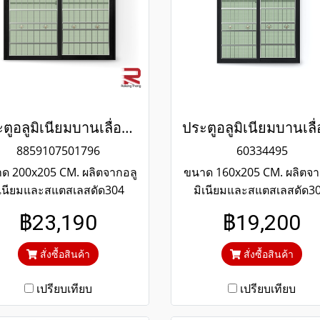
ประตูอลูมิเนียมบานเลื่อนสีดำสแตนเลสดัด winking
8859107501796
60334495
ด 200x205 CM. ผลิตจากอลู
ขนาด 160x205 CM. ผลิตจา
ิเนียมและสแตสเลสดัด304
มิเนียมและสแตสเลสดัด3
็งแรงทนทาน รับประกันไม่
แข็งแรงทนทาน รับประกัน
฿23,190
฿19,200
ิดสนิมตลอดอายุการใช้งาน
เกิดสนิมตลอดอายุการใช้
ะจกสีเขียวใสตัดแสงป้องกัน
กระจกสีเขียวใสตัดแสงป้อง
สั่งซื้อสินค้า
สั่งซื้อสินค้า
ความร้อนและรังสียูวี
ความร้อนและรังสียูวี
เปรียบเทียบ
เปรียบเทียบ