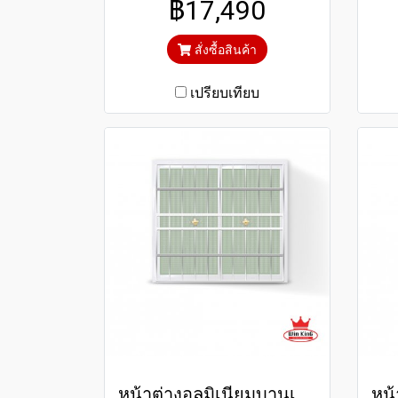
฿17,490
กระจกสีเขียวใสตัดแสงป้องกัน
กร
ความร้อนและรังสียูวี
สั่งซื้อสินค้า
เปรียบเทียบ
หน้าต่างอลูมิเนียมบานเลื่อนสแตนเลสดัดสีขาว winking