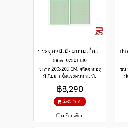
ประตูอลูมิเนียมบานเลื่อนสีขาว winking
8859107501130
ขนาด 200x205 CM. ผลิตจากอลู
ขนา
มิเนียม แข็งแรงทนทาน รับ
ม
ประกันไม่เกิดสนิมตลอดอายุการ
แข
฿8,290
ใช้งาน กระจกสีเขียวใสตัดแสง
เก
ป้องกันความร้อนและรังสียูวี
กร
สั่งซื้อสินค้า
เปรียบเทียบ