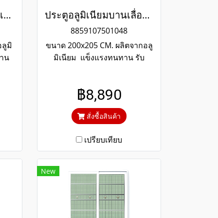
หน้าต่างอลูมิเนียมบานเลื่อน 2 ช่อง พร้อมเหล็กดัดลายใบไม้และมุ้งลวด สีดำ WINKING
ประตูอลูมิเนียมบานเลื่อนสีดำ winking
8859107501048
ลูมิ
ขนาด 200x205 CM. ผลิตจากอลู
ทาน
มิเนียม แข็งแรงทนทาน รับ
อายุ
ประกันไม่เกิดสนิมตลอดอายุการ
ตัด
ใช้งาน กระจกสีเขียวใสตัดแสง
฿8,890
งสี
ป้องกันความร้อนและรังสียูวี
สั่งซื้อสินค้า
เปรียบเทียบ
New