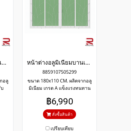
หน้าต่างบานเลื่อนอลูมิเนียมสีเทาซาฮาร่า
หน้าต่างอลูมิเนียมบานเลื่อน 4 ช่อง พร้อมเหล็กดัดลายใบไม้และมุ้งลวด สีขาว WINKING
8859107505299
กอลู
ขนาด 180x110 CM. ผลิตจากอลู
ับ
มิเนียม เกรด A แข็งแรงทนทาน
ุการ
รับประกันไม่เกิดสนิมตลอดอายุ
฿6,990
แสง
การใช้งาน กระจกสีเขียวใสตัด
ูวี
แสง ป้องกันความร้อนและรังสี
สั่งซื้อสินค้า
UV
เปรียบเทียบ