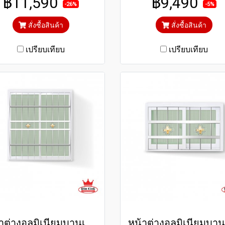
฿11,590
฿9,490
ะจกสีเขียวใสตัดแสงป้องกัน
เขียวใสตัดแสงป้องกันความ
-26%
-5%
ความร้อนและรังสียูวี
และรังสียูวี
สั่งซื้อสินค้า
สั่งซื้อสินค้า
เปรียบเทียบ
เปรียบเทียบ
หน้าต่างอลูมิเนียมบานเลื่อนสีขาวสแตนเลสดัด winking