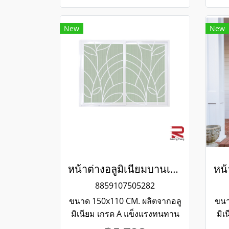
New
New
หน้าต่างอลูมิเนียมบานเลื่อน 2 ช่อง พร้อมเหล็กดัดลายใบไม้และมุ้งลวด สีขาว WINKING
8859107505282
ขนาด 150x110 CM. ผลิตจากอลู
ขนา
มิเนียม เกรด A แข็งแรงทนทาน
มิเ
รับประกันไม่เกิดสนิมตลอดอายุ
รับ