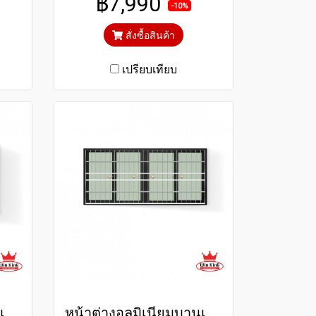
฿7,990
ร้อน
กระจกสีเขียวใสตัดแสงป้องกัน
-10%
ความร้อนและรังสียูวี
สั่งซื้อสินค้า
เปรียบเทียบ
หน้าต่างอลูมิเนียมบานเลื่อนสีขาวสแตนเลสดัด winking
หน้าต่างอลูมิเนียมบานเลื่อนสีดำสแตนเลสดัด winking