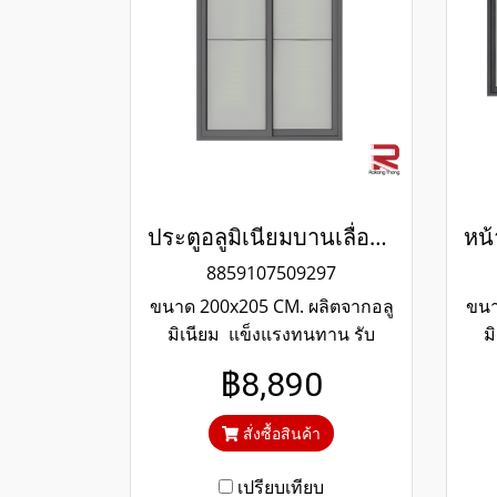
ประตูอลูมิเนียมบานเลื่อนสีเทาซาฮาร่า
8859107509297
ขนาด 200x205 CM. ผลิตจากอลู
ขนา
มิเนียม แข็งแรงทนทาน รับ
ม
ประกันไม่เกิดสนิมตลอดอายุการ
ประ
฿8,890
ใช้งาน กระจกสีเขียวใสตัดแสง
ใช
ป้องกันความร้อนและรังสียูวี
ป้
สั่งซื้อสินค้า
เปรียบเทียบ