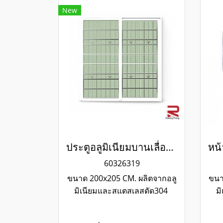
New
ประตูอลูมิเนียมบานเลื่อนสีขาวสแตนเลสดัด winking
60326319
ขนาด 200x205 CM. ผลิตจากอลู
ขนา
มิเนียมและสแตสเลสดัด304
ม
แข็งแรงทนทาน รับประกันไม่
แข
เกิดสนิมตลอดอายุการใช้งาน
เก