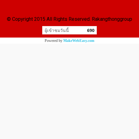
© Copyright 2015 All Rights Reserved. Rakangthonggroup
ผู้เข้าชมวันนี้
690
Powered by
MakeWebEasy.com