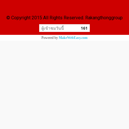
© Copyright 2015 All Rights Reserved. Rakangthonggroup
ผู้เข้าชมวันนี้
161
Powered by
MakeWebEasy.com