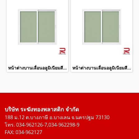
หน้าต่างบานเลื่อนอลูมิเนียมสีขาว winking
หน้าต่างบานเลื่อนอลูมิเนียมสีขาว winking
บริษัท ระฆังทองพลาสติก จำกัด
188 ม.12 ต.บางภาษี อ.บางเลน จ.นครปฐม 73130
โทร. 034-962126-7,034-962298-9
FAX: 034-962127