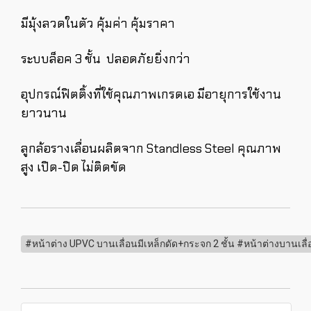
มีมุ้งลวดในตัว คุ้มค่า คุ้มราคา
ระบบล็อค 3 ชั้น ปลอดภัยยิ่งกว่า
อุปกรณ์ฟิตติ้งที่ใช้คุณภาพเกรดเอ มีอายุการใช้งาน
ยาวนาน
ลูกล้อรางเลื่อนผลิตจาก Standless Steel คุณภาพ
สูง เปิด-ปิด ไม่ติดขัด
#หน้าต่าง UPVC บานเลื่อนมีเหล็กดัด+กระจก 2 ชั้น #หน้าต่างบานเลื