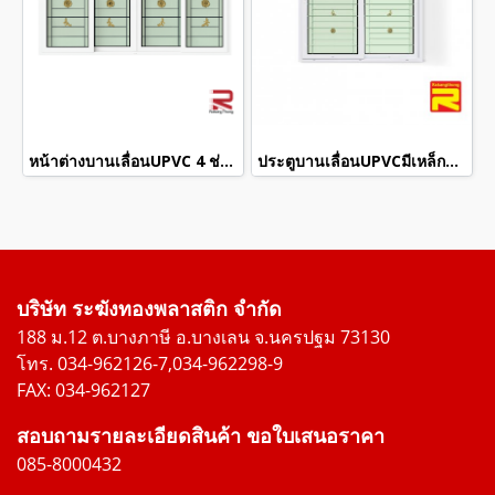
หน้าต่างบานเลื่อนUPVC 4 ช่องมีเหล็กดัด+กระจก 2 ชั้น
ประตูบานเลื่อนUPVCมีเหล็กดัด+กระจก 2 ชั้น
บริษัท ระฆังทองพลาสติก จำกัด
188 ม.12 ต.บางภาษี อ.บางเลน จ.นครปฐม 73130
โทร. 034-962126-7,034-962298-9
FAX: 034-962127
สอบถามรายละเอียดสินค้า ขอใบเสนอราคา
085-8000432