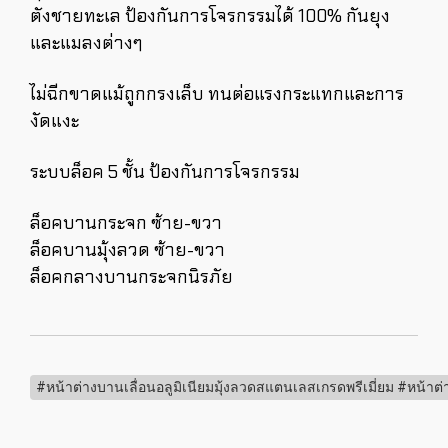
ตังชายทะเล ป้องกันการโจรกรรมได้ 100% กันยุง
และแมลงต่างๆ
ไม่ฉีกขาดแม้ถูกกรงเล็บ ทนต่อแรงกระแทกและการ
งัดแงะ
ระบบล็อค 5 ชั้น ป้องกันการโจรกรรม
ล็อคบานกระจก ซ้าย-ขวา
ล็อคบานมุ้งลวด ซ้าย-ขวา
ล็อคกลางบานกระจกนิรภัย
#หน้าต่างบานเลื่อนอลูมิเนียมมุ้งลวดสแตนเลสเกรดพรีเมี่ยม #หน้าต