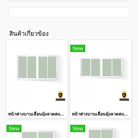
สินค้าเกี่ยวข้อง
New
หน้าต่างบานเลื่อนมุ้งลวดสแตนเลสเกรดพรีเมี่ยม
หน้าต่างบานเลื่อนมุ้งลวดสแตนเลสเกรดพรีเมี่ยม
New
New