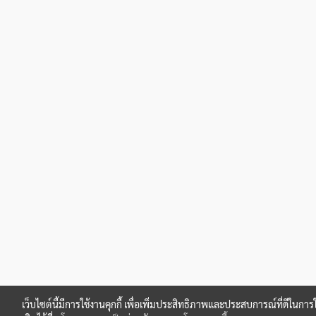
เว็บไซต์นี้มีการใช้งานคุกกี้ เพื่อเพิ่มประสิทธิภาพและประสบการณ์ที่ดีในก