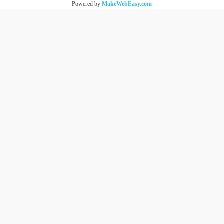
Powered by
MakeWebEasy.com