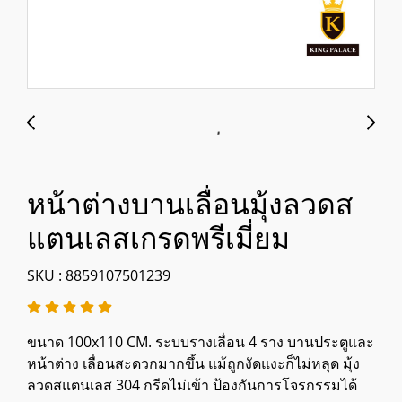
หน้าต่างบานเลื่อนมุ้งลวดส
แตนเลสเกรดพรีเมี่ยม
SKU : 8859107501239
ขนาด 100x110 CM. ระบบรางเลื่อน 4 ราง บานประตูและ
หน้าต่าง เลื่อนสะดวกมากขึ้น แม้ถูกงัดแงะก็ไม่หลุด มุ้ง
ลวดสแตนเลส 304 กรีดไม่เข้า ป้องกันการโจรกรรมได้