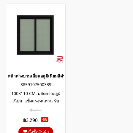
หน้าต่างบานเลื่อนอลูมิเนียมสีดำ winking
8859107500339
100X110 CM. ผลิตจากอลูมิ
เนียม แข็งแรงทนทาน รับ
ประกันไม่เกิดสนิมตลอดอายุ
฿3,390
การใช้งาน กระจกสีเขียวใสตัด
฿3,290
-3%
แสงป้องกันความร้อนและรังสียู
วี
สั่งซื้อสินค้า