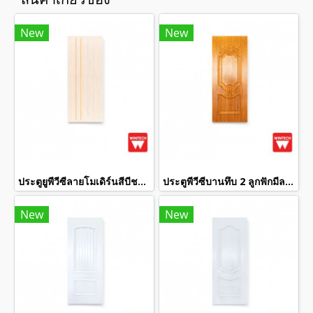
New
New
ประตูยูพีวีซีลายโมเดิร์นสีบีชครีม wintech
ประตูพีวีซีบานทึบ 2 ลูกฟักมีลายสีสักทอง wintech
New
New