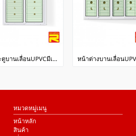
ประตูบานเลื่อนUPVCมีเหล็กดัด+กระจก 2 ชั้น
หมวดหมู่เมนู
หน้าหลัก
สินค้า