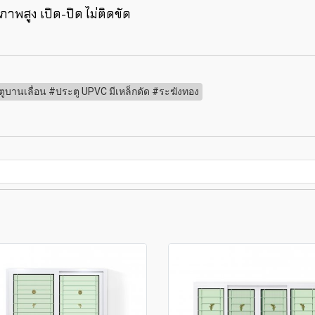
าพสูง เปิด-ปิด ไม่ติดขัด
ตูบานเลื่อน #ประตู UPVC มีเหล็กดัด #ระฆังทอง