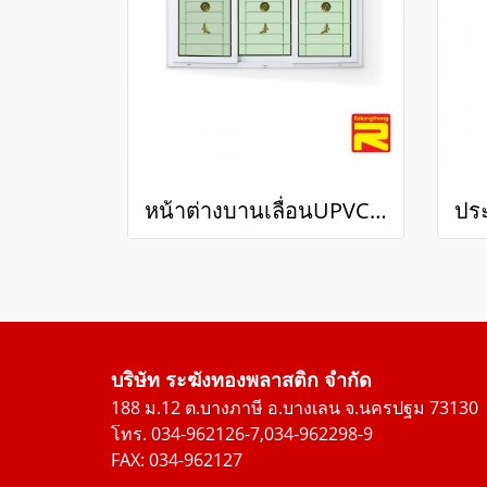
หน้าต่างบานเลื่อนUPVC 3 ช่องมีเหล็กดัด+กระจก 2 ชั้น
บริษัท ระฆังทองพลาสติก จำกัด
188 ม.12 ต.บางภาษี อ.บางเลน จ.นครปฐม 73130
โทร. 034-962126-7,034-962298-9
FAX: 034-962127