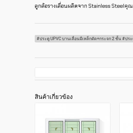
ลูกล้อรางเลื่อนผลิตจาก Stainless Steelคุณภ
#ประตู UPVC บานเลื่อนมีเหล็กดัด+กระจก 2 ชั้น #ประ
สินค้าเกี่ยวข้อง