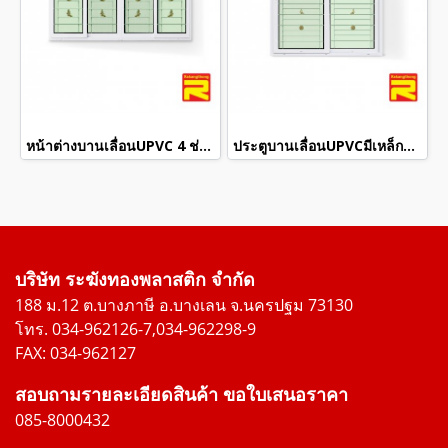
หน้าต่างบานเลื่อนUPVC 4 ช่องมีเหล็กดัด+กระจก 2 ชั้น
ประตูบานเลื่อนUPVCมีเหล็กดัด+กระจก 2 ชั้น
บริษัท ระฆังทองพลาสติก จำกัด
188 ม.12 ต.บางภาษี อ.บางเลน จ.นครปฐม 73130
โทร. 034-962126-7,034-962298-9
FAX: 034-962127
สอบถามรายละเอียดสินค้า ขอใบเสนอราคา
085-8000432