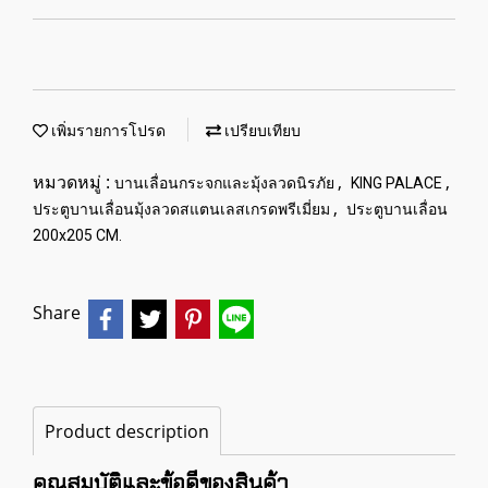
เพิ่มรายการโปรด
เปรียบเทียบ
หมวดหมู่ :
,
,
บานเลื่อนกระจกและมุ้งลวดนิรภัย
KING PALACE
,
ประตูบานเลื่อนมุ้งลวดสแตนเลสเกรดพรีเมี่ยม
ประตูบานเลื่อน
200x205 CM.
Share
Product description
คุณสมบัติและข้อดีของสินค้า