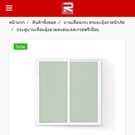
หน้าแรก
สินค้าทั้งหมด
บานเลื่อนกระจกและมุ้งลวดนิรภัย
ประตูบานเลื่อนมุ้งลวดสแตนเลสเกรดพรีเมี่ยม
New