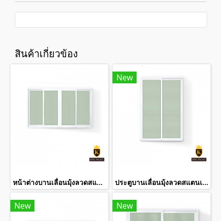
สินค้าเกี่ยวข้อง
New
หน้าต่างบานเลื่อนมุ้งลวดสแตนเลสเกรดพรีเมี่ยม
ประตูบานเลื่อนมุ้งลวดสแตนเลสเกรดพรีเมี่ยม
New
New