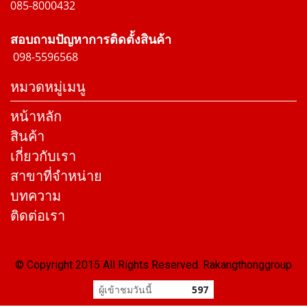
085-8000432
สอบถามปัญหาการติดตั้งสินค้า
098-5596568
หมวดหมู่เมนู
หน้าหลัก
สินค้า
เกี่ยวกับเรา
สาขาที่จำหน่าย
บทความ
ติดต่อเรา
© Copyright 2015 All Rights Reserved. Rakangthonggroup
ผู้เข้าชมวันนี้
597