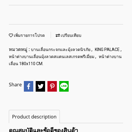
เพิ่มรายการโปรด
เปรียบเทียบ
หมวดหมู่ :
,
,
บานเลื่อนกระจกและมุ้งลวดนิรภัย
KING PALACE
,
หน้าต่างบานเลื่อนมุ้งลวดสแตนเลสเกรดพรีเมี่ยม
หน้าต่างบาน
เลื่อน 180x110 CM.
Share
Product description
คุณสมบัติและข้อดีของสินค้า