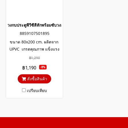
วงกบประตูพีวีซีสีสักพร้อมซับวงกบ wintech
8859107501895
ขนาด 80x200 cm. ผลิตจาก
UPVC เกรดคุณภาพ แข็งแรง
ทนทาน มีอายุการใช้งาน
฿1,290
ยาวนานหลายสิบปี โครงสร้าง
฿1,190
-8%
ภายในประตูเสริมเหล็กตัวยูและ
โครง WOOD UPVC
สั่งซื้อสินค้า
เปรียบเทียบ