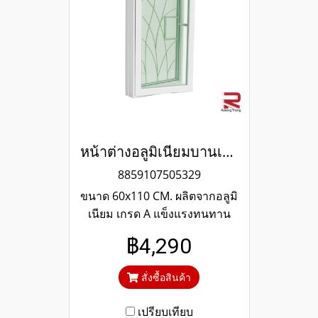
หน้าต่างอลูมิเนียมบานเปิด พร้อมเหล็กดัดลายใบไม้และมุ้งลวด สีขาว WINKING
8859107505329
ขนาด 60x110 CM. ผลิตจากอลูมิ
เนียม เกรด A แข็งแรงทนทาน
รับประกันไม่เกิดสนิมตลอดอายุ
฿4,290
การใช้งาน กระจกสีเขียวใสตัด
แสง ป้องกันความร้อนและรังสี
สั่งซื้อสินค้า
UV
เปรียบเทียบ