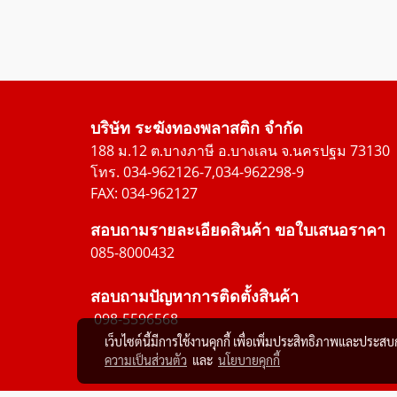
บริษัท ระฆังทองพลาสติก จำกัด
188 ม.12 ต.บางภาษี อ.บางเลน จ.นครปฐม 73130
โทร. 034-962126-7,034-962298-9
FAX: 034-962127
สอบถามรายละเอียดสินค้า ขอใบเสนอราคา
085-8000432
สอบถามปัญหาการติดตั้งสินค้า
098-5596568
เว็บไซต์นี้มีการใช้งานคุกกี้ เพื่อเพิ่มประสิทธิภาพและประส
ความเป็นส่วนตัว
และ
นโยบายคุกกี้