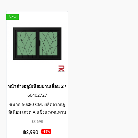
New
หน้าต่างอลูมิเนียมบานเลื่อน 2 ช่อง พร้อมเหล็กดัดลายใบไม้และมุ้งล
60402727
ขนาด 50x80 CM. ผลิตจากอลู
มิเนียม เกรด A แข็งแรงทนทาน
รับประกันไม่เกิดสนิมตลอดอายุ
฿3,690
การใช้งาน กระจกสีเขียวใสตัด
฿2,990
-19%
แสง ป้องกันความร้อนและรังสี