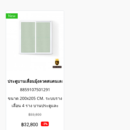
New
ประตูบานเลื่อนมุ้งลวดสแตนเลสเกรดพรีเมี่ยม
8859107501291
ขนาด 200x205 CM. ระบบราง
เลื่อน 4 ราง บานประตูและ
หน้าต่าง เลื่อนสะดวกมากขึ้น
฿33,800
แม้ถูกงัดแงะก็ไม่หลุด มุ้งลวดส
฿32,800
-3%
แตนเลส 304 กรีดไม่