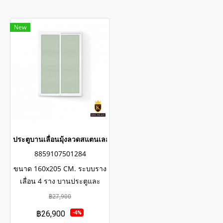
New
ประตูบานเลื่อนมุ้งลวดสแตนเลสเกรดพรีเมี่ยม
8859107501284
ขนาด 160x205 CM. ระบบราง
เลื่อน 4 ราง บานประตูและ
หน้าต่าง เลื่อนสะดวกมากขึ้น
฿27,900
แม้ถูกงัดแงะก็ไม่หลุด มุ้งลวดส
฿26,900
-4%
แตนเลส 304 กรีดไม่